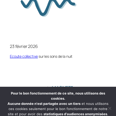
23 février 2026
Ecoute collective
sur les sons de la nuit
Pour le bon fonctionnement de ce site, nous utilisons des
cookies.
Association Magnétophonie
2025 –
Mentions légales
©
Aucune donnée n'est partagée avec un tiers
et nous utilisons
ces cookies seulement pour le bon fonctionnement de notre
Création de site web : unmecduweb.com
site et pour avoir des
statistiques d'audiences anonymisées
.