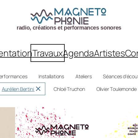
radio, créations et performances sonores
entation
Travaux
Agenda
Artistes
Co
erformances
Installations
Ateliers
Séances d'écou
*
Aurélien Bertini
Chloé Truchon
Olivier Toulemonde