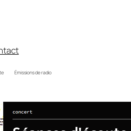
ntact
te
Émissions de radio