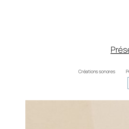
Aller
au
contenu
Prés
Créations sonores
P